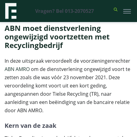
Vragen? Bel 013-2070527
Financieel Recht Advocaten
>
Uitspraken
>
ABN moet dienstverlening
ongewijzigd voortzetten met Recyclingbedrijf
ABN moet dienstverlening
ongewijzigd voortzetten met
Recyclingbedrijf
In deze uitspraak veroordeelt de voorzieningenrechter
ABN AMRO
om de dienstverlening ongewijzigd voort te
zetten zoals die was vóór 23 november 2021. Deze
veroordeling komt voort uit een kort geding,
aangespannen door Tielse Recycling (TR), naar
aanleiding van een beëindiging van de bancaire relatie
door ABN AMRO.
Kern van de zaak