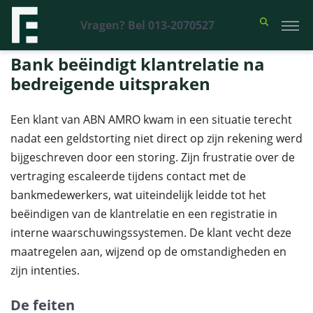
Vragen? Bel 013-2070527
Financieel Recht Advocaten
>
Uitspraken
>
Bank beëindigt klantrelatie
na bedreigende uitspraken
Bank beëindigt klantrelatie na
bedreigende uitspraken
Een klant van ABN AMRO kwam in een situatie terecht
nadat een geldstorting niet direct op zijn rekening werd
bijgeschreven door een storing. Zijn frustratie over de
vertraging escaleerde tijdens contact met de
bankmedewerkers, wat uiteindelijk leidde tot het
beëindigen van de klantrelatie en een registratie in
interne waarschuwingssystemen. De klant vecht deze
maatregelen aan, wijzend op de omstandigheden en
zijn intenties.
De feiten