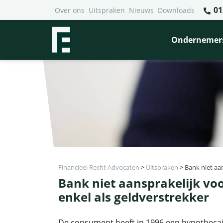
01
Over ons
Uitspraken
Nieuws
Downloads
Ondernemer
Financieel Recht Advocaten
>
Uitspraken
>
Bank niet aa
Bank niet aansprakelijk vo
enkel als geldverstrekker
De consument heeft in 1996 een hypothecaire 