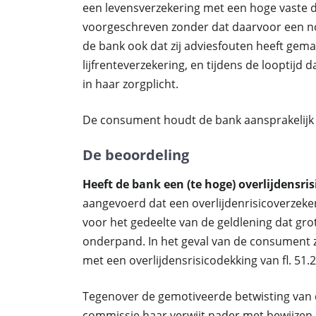
een levensverzekering met een hoge vaste dek
voorgeschreven zonder dat daarvoor een n
de bank ook dat zij adviesfouten heeft gemaa
lijfrenteverzekering, en tijdens de looptijd
in haar zorgplicht.
De consument houdt de bank aansprakelijk vo
De beoordeling
Heeft de bank een (te hoge) overlijdensri
aangevoerd dat een overlijdenrisicoverzeke
voor het gedeelte van de geldlening dat gr
onderpand. In het geval van de consumen
met een overlijdensrisicodekking van fl. 51.2
Tegenover de gemotiveerde betwisting van
commissie haar verwijt nader met bewijz