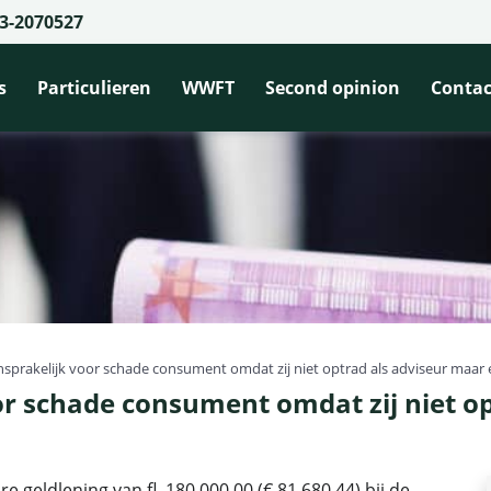
3-2070527
s
Particulieren
WWFT
Second opinion
Contac
nsprakelijk voor schade consument omdat zij niet optrad als adviseur maar e
or schade consument omdat zij niet o
geldlening van fl. 180.000,00 (€ 81.680,44) bij de