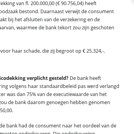
king van fl. 200.000,00 (€ 90.756,04) heeft
oodzaak bestond. Daarnaast verwijt de consument
kt bij het afsluiten van de verzekering en de
 daarvan, waarmee de bank tekort zou zijn geschoten
or haar schade, die zij begroot op € 25.324,-.
sicodekking verplicht gesteld?
De bank heeft
ring volgens haar standaardbeleid pas werd verlangd
oter was dan 75% van de executiewaarde van het
t zou de bank daarom genoegen hebben genomen
50,00.
 de bank had de consument naar het oordeel van de
en moeten onderbouwen. Die onderbouwing