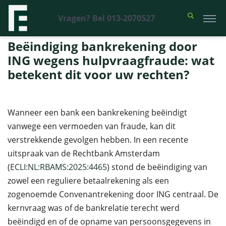
Vragen? Bel 013-2070527
Financieel Recht Advocaten
>
Uitspraken
>
Beëindiging bankrekening
door ING wegens hulpvraagfraude: wat betekent dit voor uw rechten?
Beëindiging bankrekening door
ING wegens hulpvraagfraude: wat
betekent dit voor uw rechten?
Wanneer een bank een bankrekening beëindigt
vanwege een vermoeden van fraude, kan dit
verstrekkende gevolgen hebben. In een recente
uitspraak van de Rechtbank Amsterdam
(
ECLI:NL:RBAMS:2025:4465
) stond de beëindiging van
zowel een reguliere betaalrekening als een
zogenoemde Convenantrekening door ING centraal. De
kernvraag was of de bankrelatie terecht werd
beëindigd en of de opname van persoonsgegevens in