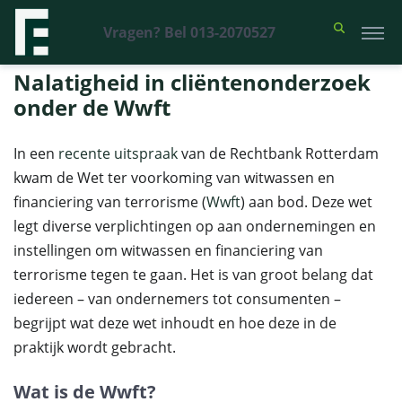
Vragen? Bel 013-2070527
Financieel Recht Advocaten
>
Uitspraken
>
Nalatigheid in
cliëntenonderzoek onder de Wwft
Nalatigheid in cliëntenonderzoek
onder de Wwft
In een
recente uitspraak
van de Rechtbank Rotterdam
kwam de Wet ter voorkoming van witwassen en
financiering van terrorisme (
Wwft
) aan bod. Deze wet
legt diverse verplichtingen op aan ondernemingen en
instellingen om witwassen en financiering van
terrorisme tegen te gaan. Het is van groot belang dat
iedereen – van ondernemers tot consumenten –
begrijpt wat deze wet inhoudt en hoe deze in de
praktijk wordt gebracht.
Wat is de Wwft?