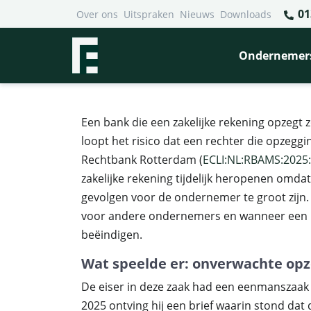
01
Over ons
Uitspraken
Nieuws
Downloads
Financieel Recht Advocaten
>
Uitspraken
>
Rechter verp
Rechter verplicht bank tot 
Ondernemer
beëindiging
Een bank die een zakelijke rekening opzegt z
loopt het risico dat een rechter die opzeggi
Rechtbank Rotterdam (
ECLI:NL:RBAMS:2025
zakelijke rekening tijdelijk heropenen omd
gevolgen voor de ondernemer te groot zijn. 
voor andere ondernemers en wanneer een b
beëindigen.
Wat speelde er: onverwachte op
De eiser in deze zaak had een eenmanszaak m
2025 ontving hij een brief waarin stond dat