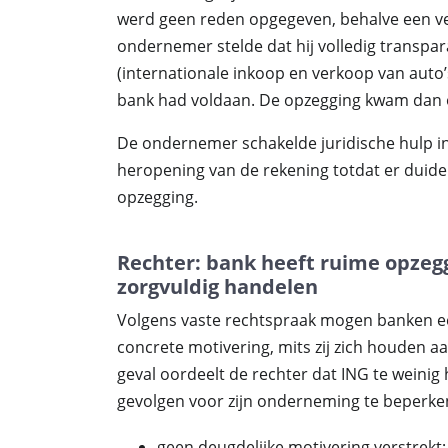
werd geen reden opgegeven, behalve een v
ondernemer stelde dat hij volledig transpar
(internationale inkoop en verkoop van auto’
bank had voldaan. De opzegging kwam dan o
De ondernemer schakelde juridische hulp in 
heropening van de rekening totdat er duide
opzegging.
Rechter: bank heeft ruime opze
zorgvuldig handelen
Volgens vaste rechtspraak mogen banken een
concrete motivering, mits zij zich houden aan
geval oordeelt de rechter dat ING te weini
gevolgen voor zijn onderneming te beperken.
geen deugdelijke motivering verstrekt;