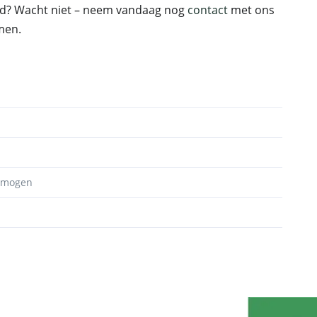
gd? Wacht niet – neem vandaag nog
contact
met ons
men.
ermogen