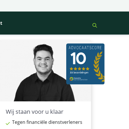
e beëindiging
de rekening na onterechte
t
Wij staan voor u klaar
Tegen financiële dienstverleners