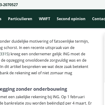
3-2070527
licht bank tot tijdelijke heropening van geblokkeerde rekening na onterecht
tijdelijke heropening van geblokkeer
s
Particulieren
WWFT
Second opinion
Contac
onder duidelijke motivering of fatsoenlijke termijn,
ng schorst. In een recente uitspraak van de
:3315
) kreeg een ondernemer gelijk: ING moet de
at de opzegging onvoldoende zorgvuldig was en de
In dit artikel bespreken we wat deze zaak betekent
ank de rekening wel of niet zomaar mag
zegging zonder onderbouwing
et een zakelijke rekening bij ING. Op 1 februari
 de bankrelatie zou worden beëindigd per 4 maart. Er