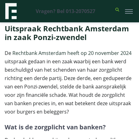
Vragen? Bel 013-2070527
Financieel Recht Advocaten
>
Uitspraken
>
Uitspraak Rechtbank
Amsterdam in zaak Ponzi-zwendel
Uitspraak Rechtbank Amsterdam
in zaak Ponzi-zwendel
De
Rechtbank Amsterdam heeft op 20 november 2024
uitspraak gedaan in een zaak waarbij een bank werd
beschuldigd van het schenden van haar zorgplicht
richting een derde partij. Deze derde, een gedupeerde
van een Ponzi-zwendel, stelde de bank aansprakelijk
voor zijn financiële schade. Wat houdt de zorgplicht
van banken precies in, en wat betekent deze uitspraak
voor burgers en beleggers?
Wat is de zorgplicht van banken?