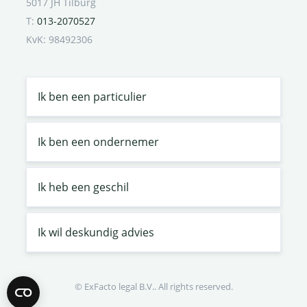
5017 JH Tilburg
T:
013-2070527
KvK: 98492306
Ik ben een particulier
Ik ben een ondernemer
Ik heb een geschil
Ik wil deskundig advies
© ExFacto legal B.V.. All rights reserved.