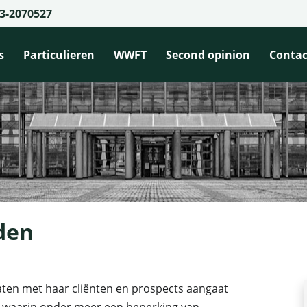
3-2070527
s
Particulieren
WWFT
Second opinion
Contac
den
caten met haar cliënten en prospects aangaat