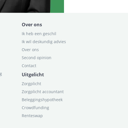
Over ons
Ik heb een geschil
Ik wil deskundig advies
Over ons
Second opinion
Contact
ag
Uitgelicht
Zorgplicht
Zorgplicht accountant
Beleggingshypotheek
Crowdfunding
Renteswap