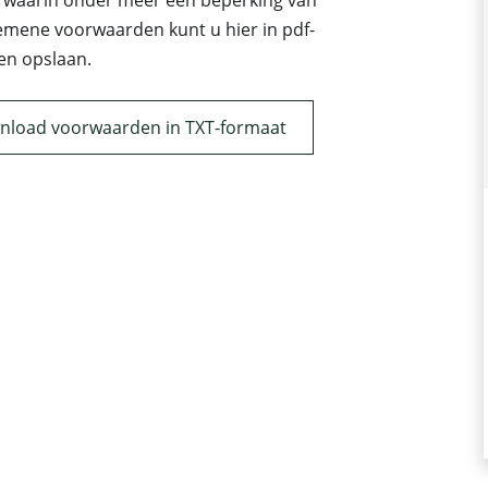
, waarin onder meer een beperking van
emene voorwaarden kunt u hier in pdf-
en opslaan.
load voorwaarden in TXT-formaat