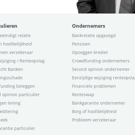
culieren
Ondernemers
eëindigt relatie
Bankrelatie opgezegd
n hoofdelijkheid
Pensioen
men verzekeraar
Opzeggen krediet
ijziging / Renteopslag
Crowdfunding ondernemers
icht Banken
Second opinion ondernemer
ingsschade
Eenzijdige wijziging renteopsl
funding beleggen
Financiële problemen
 opinion particulier
Renteswap
en lening
Bankgarantie ondernemer
editering
Borg of hoofdelijkheid
heek
Probleem verzekeraar
rantie particulier