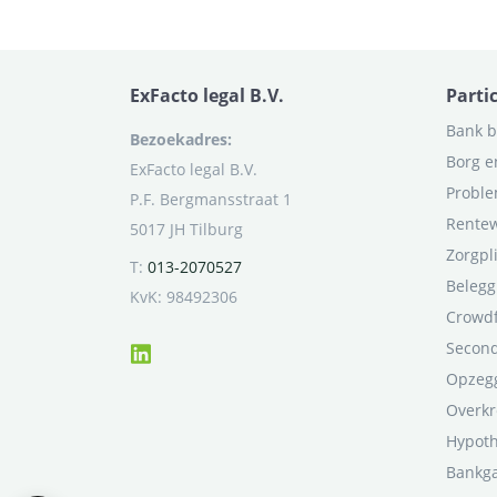
ExFacto legal B.V.
Parti
Bank b
Bezoekadres:
Borg e
ExFacto legal B.V.
Proble
P.F. Bergmansstraat 1
Rentew
5017 JH Tilburg
Zorgpl
T:
013-2070527
Belegg
KvK: 98492306
Crowd
Second
Opzegg
Overkr
Hypot
Bankga