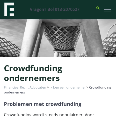
Vragen? Bel 013-2070527
Crowdfunding
ondernemers
Financieel Recht Advocaten
>
Ik ben een ondernemer
>
Crowdfunding
ondernemers
Problemen met crowdfunding
Crowdfunding wordt steeds populairder. Voor