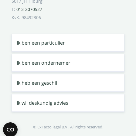
5017 JH Tilburg
T:
013-2070527
KvK: 98492306
Ik ben een particulier
Ik ben een ondernemer
Ik heb een geschil
Ik wil deskundig advies
© ExFacto legal B.V.. All rights reserved.