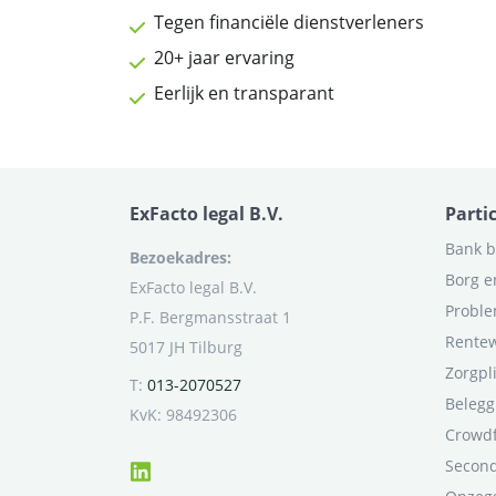
Tegen financiële dienstverleners
20+ jaar ervaring
Eerlijk en transparant
ExFacto legal B.V.
Parti
Bank b
Bezoekadres:
Borg e
ExFacto legal B.V.
Proble
P.F. Bergmansstraat 1
Rentew
5017 JH Tilburg
Zorgpl
T:
013-2070527
Belegg
KvK: 98492306
Crowd
Second