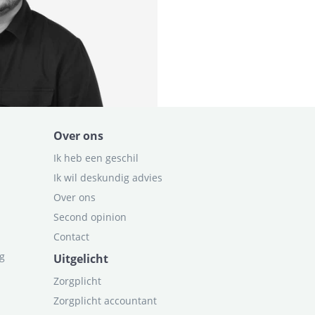
Over ons
Ik heb een geschil
Ik wil deskundig advies
Over ons
Second opinion
Contact
ag
Uitgelicht
Zorgplicht
Zorgplicht accountant