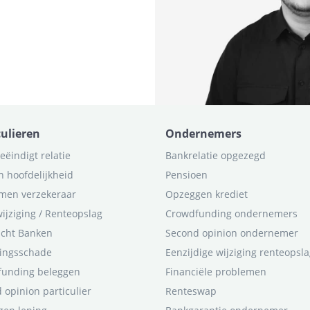
culieren
Ondernemers
eëindigt relatie
Bankrelatie opgezegd
n hoofdelijkheid
Pensioen
men verzekeraar
Opzeggen krediet
ijziging / Renteopslag
Crowdfunding ondernemers
icht Banken
Second opinion ondernemer
ingsschade
Eenzijdige wijziging renteopsl
funding beleggen
Financiële problemen
 opinion particulier
Renteswap