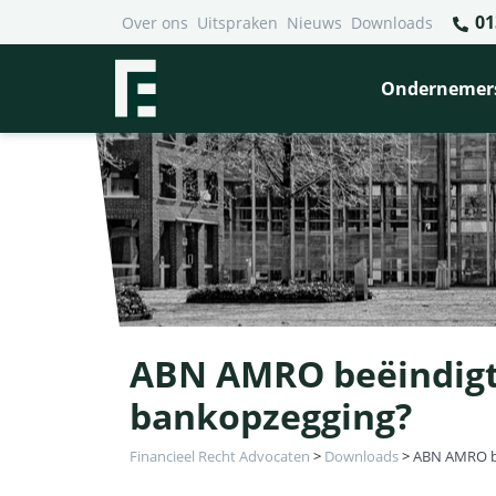
01
Over ons
Uitspraken
Nieuws
Downloads
Ondernemer
ABN AMRO beëindigt b
bankopzegging?
Financieel Recht Advocaten
>
Downloads
>
ABN AMRO beë