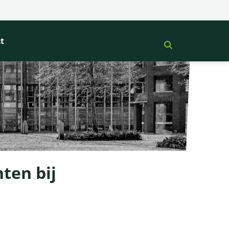
t
ten bij