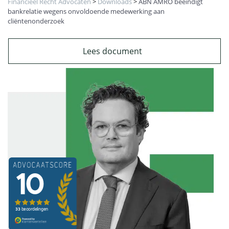
Financieel Recht Advocaten
>
Downloads
>
ABN AMRO beëindigt
bankrelatie wegens onvoldoende medewerking aan
cliëntenonderzoek
Lees document