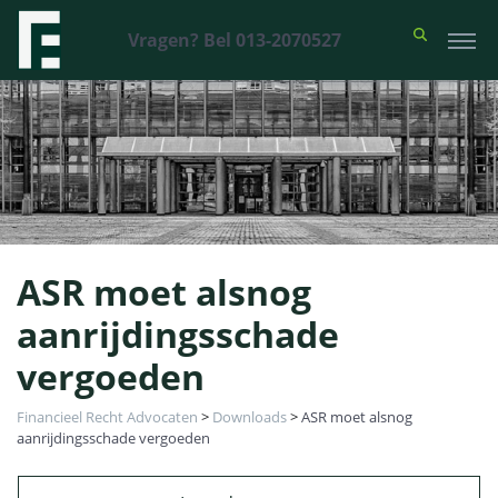
Vragen? Bel 013-2070527
ASR moet alsnog
aanrijdingsschade
vergoeden
Financieel Recht Advocaten
>
Downloads
>
ASR moet alsnog
aanrijdingsschade vergoeden