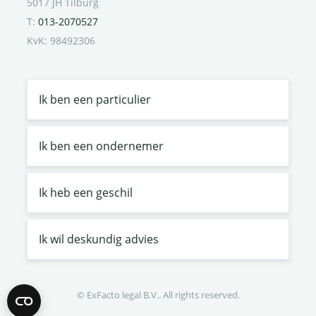
5017 JH Tilburg
T:
013-2070527
KvK: 98492306
Ik ben een particulier
Ik ben een ondernemer
Ik heb een geschil
Ik wil deskundig advies
© ExFacto legal B.V.. All rights reserved.