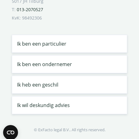
5017 JH Tilburg
T:
013-2070527
KvK: 98492306
Ik ben een particulier
Ik ben een ondernemer
Ik heb een geschil
Ik wil deskundig advies
© ExFacto legal B.V.. All rights reserved.