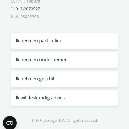
5017 JH Tilburg
T:
013-2070527
KvK: 98492306
Ik ben een particulier
Ik ben een ondernemer
Ik heb een geschil
Ik wil deskundig advies
© ExFacto legal B.V.. All rights reserved.