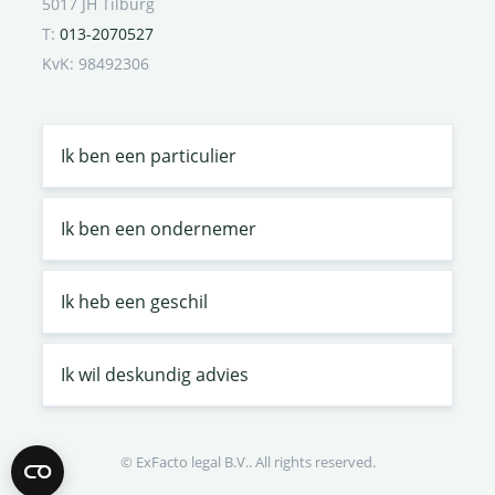
5017 JH Tilburg
T:
013-2070527
KvK: 98492306
Ik ben een particulier
Ik ben een ondernemer
Ik heb een geschil
Ik wil deskundig advies
© ExFacto legal B.V.. All rights reserved.