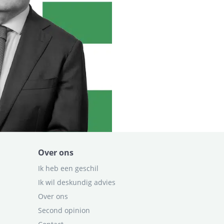
Over ons
Ik heb een geschil
Ik wil deskundig advies
Over ons
Second opinion