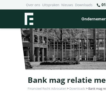
01
Over ons
Uitspraken
Nieuws
Downloads
Ondernemer
Bank mag relatie me
Financieel Recht Advocaten
>
Downloads
>
Bank mag re