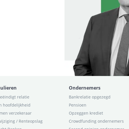
culieren
Ondernemers
eëindigt relatie
Bankrelatie opgezegd
n hoofdelijkheid
Pensioen
men verzekeraar
Opzeggen krediet
ijziging / Renteopslag
Crowdfunding ondernemers