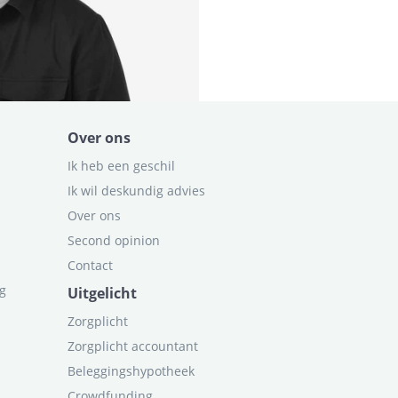
Over ons
Ik heb een geschil
Ik wil deskundig advies
Over ons
Second opinion
Contact
ag
Uitgelicht
Zorgplicht
Zorgplicht accountant
Beleggingshypotheek
Crowdfunding