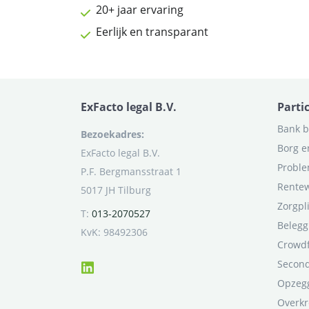
20+ jaar ervaring
Eerlijk en transparant
ExFacto legal B.V.
Parti
Bank b
Bezoekadres:
Borg e
ExFacto legal B.V.
Proble
P.F. Bergmansstraat 1
Rentew
5017 JH Tilburg
Zorgpl
T:
013-2070527
Belegg
KvK: 98492306
Crowd
Second
Opzegg
Overkr