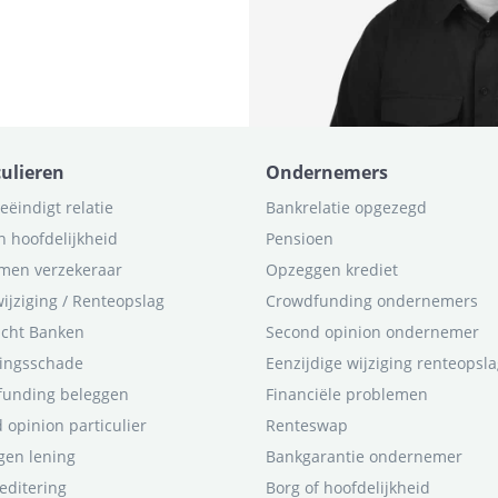
culieren
Ondernemers
eëindigt relatie
Bankrelatie opgezegd
n hoofdelijkheid
Pensioen
men verzekeraar
Opzeggen krediet
ijziging / Renteopslag
Crowdfunding ondernemers
icht Banken
Second opinion ondernemer
ingsschade
Eenzijdige wijziging renteopsl
funding beleggen
Financiële problemen
 opinion particulier
Renteswap
en lening
Bankgarantie ondernemer
editering
Borg of hoofdelijkheid