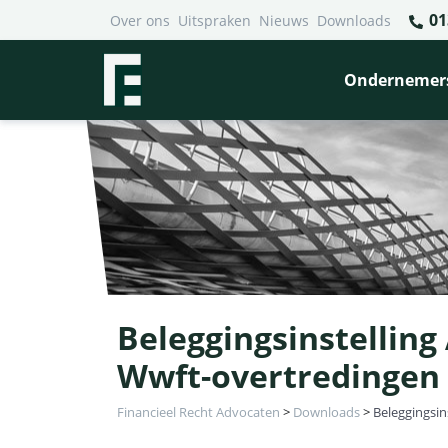
01
Over ons
Uitspraken
Nieuws
Downloads
Ondernemer
Beleggingsinstelling
Wwft-overtredingen
Financieel Recht Advocaten
>
Downloads
>
Beleggingsin