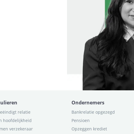
culieren
Ondernemers
eëindigt relatie
Bankrelatie opgezegd
n hoofdelijkheid
Pensioen
men verzekeraar
Opzeggen krediet