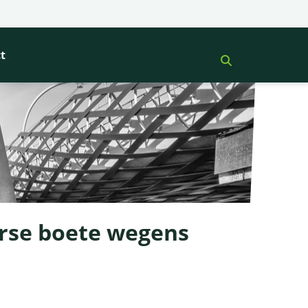
t
orse boete wegens