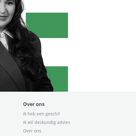
Over ons
Ik heb een geschil
Ik wil deskundig advies
Over ons