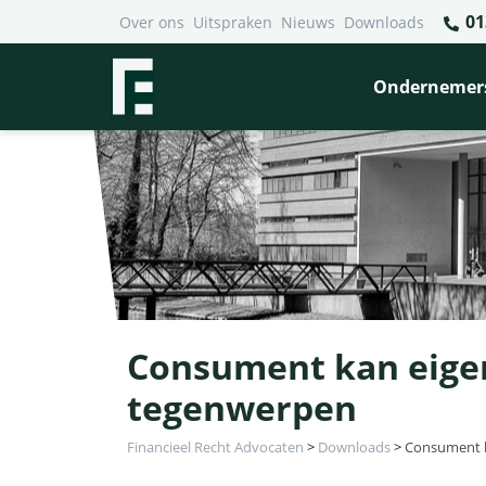
01
Over ons
Uitspraken
Nieuws
Downloads
Ondernemer
Consument kan eigen
tegenwerpen
Financieel Recht Advocaten
>
Downloads
>
Consument k