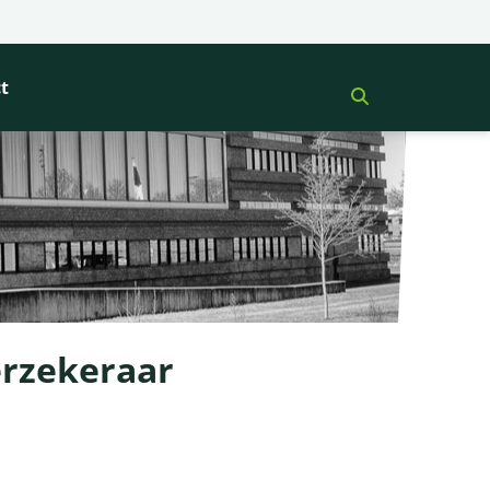
t
erzekeraar