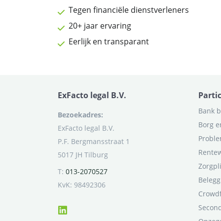
Tegen financiële dienstverleners
20+ jaar ervaring
Eerlijk en transparant
ExFacto legal B.V.
Parti
Bank b
Bezoekadres:
Borg e
ExFacto legal B.V.
Proble
P.F. Bergmansstraat 1
Rentew
5017 JH Tilburg
Zorgpl
T:
013-2070527
Belegg
KvK: 98492306
Crowd
Second