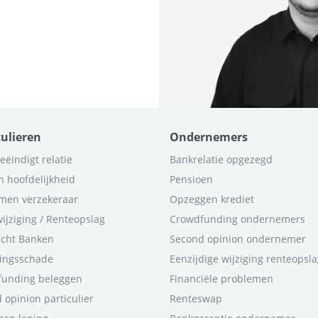
culieren
Ondernemers
eëindigt relatie
Bankrelatie opgezegd
n hoofdelijkheid
Pensioen
men verzekeraar
Opzeggen krediet
ijziging / Renteopslag
Crowdfunding ondernemers
icht Banken
Second opinion ondernemer
ingsschade
Eenzijdige wijziging renteopsl
funding beleggen
Financiële problemen
 opinion particulier
Renteswap