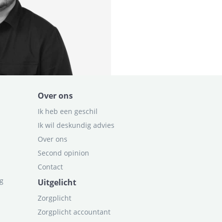
Over ons
Ik heb een geschil
Ik wil deskundig advies
Over ons
Second opinion
Contact
ag
Uitgelicht
Zorgplicht
Zorgplicht accountant