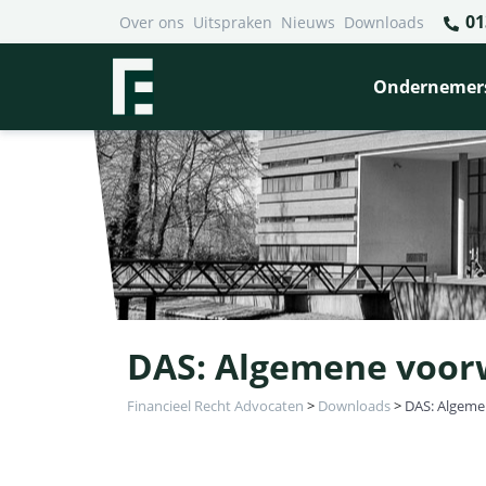
01
Over ons
Uitspraken
Nieuws
Downloads
Ondernemer
DAS: Algemene voorw
Financieel Recht Advocaten
>
Downloads
>
DAS: Algemen