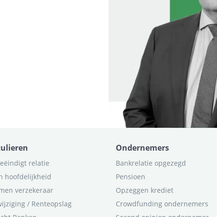
culieren
Ondernemers
eëindigt relatie
Bankrelatie opgezegd
n hoofdelijkheid
Pensioen
men verzekeraar
Opzeggen krediet
ijziging / Renteopslag
Crowdfunding ondernemers