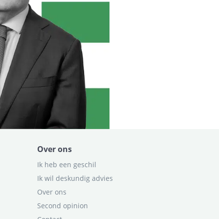
Over ons
Ik heb een geschil
Ik wil deskundig advies
Over ons
Second opinion