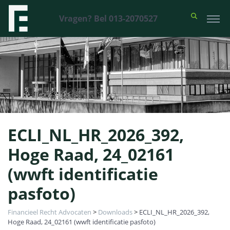
Vragen? Bel 013-2070527
ECLI_NL_HR_2026_392,
Hoge Raad, 24_02161
(wwft identificatie
pasfoto)
Financieel Recht Advocaten
>
Downloads
>
ECLI_NL_HR_2026_392,
Hoge Raad, 24_02161 (wwft identificatie pasfoto)