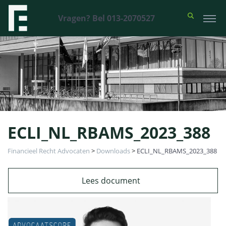
Vragen? Bel 013-2070527
ECLI_NL_RBAMS_2023_388
Financieel Recht Advocaten
>
Downloads
>
ECLI_NL_RBAMS_2023_388
Lees document