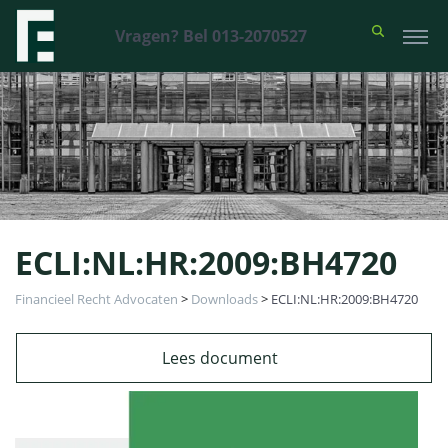
Vragen? Bel 013-2070527
ECLI:NL:HR:2009:BH4720
Financieel Recht Advocaten
>
Downloads
>
ECLI:NL:HR:2009:BH4720
Lees document