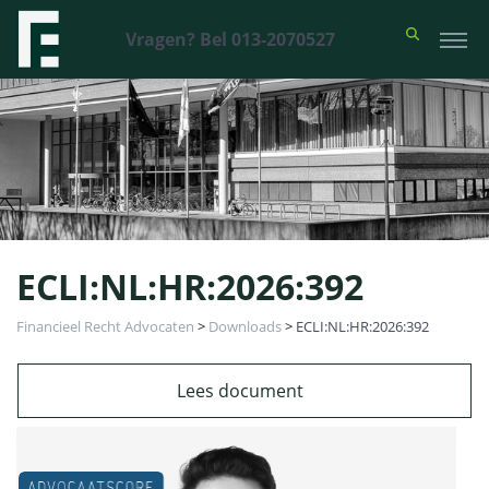
Vragen? Bel 013-2070527
ECLI:NL:HR:2026:392
Financieel Recht Advocaten
>
Downloads
>
ECLI:NL:HR:2026:392
Lees document