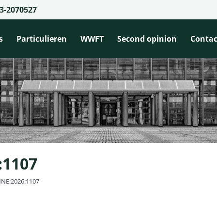
3-2070527
s
Particulieren
WWFT
Second opinion
Contac
:1107
NE:2026:1107