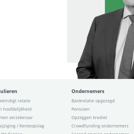
culieren
Ondernemers
eëindigt relatie
Bankrelatie opgezegd
n hoofdelijkheid
Pensioen
men verzekeraar
Opzeggen krediet
ijziging / Renteopslag
Crowdfunding ondernemers