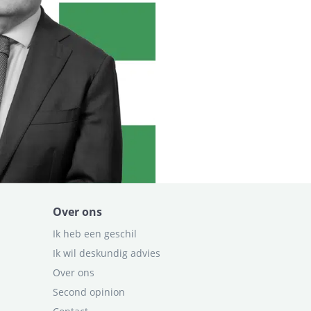
Over ons
Ik heb een geschil
Ik wil deskundig advies
Over ons
Second opinion