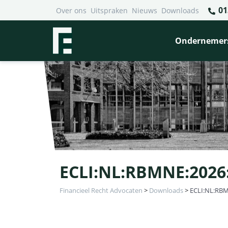
01
Over ons
Uitspraken
Nieuws
Downloads
Ondernemer
ECLI:NL:RBMNE:2026
Financieel Recht Advocaten
>
Downloads
>
ECLI:NL:RBM