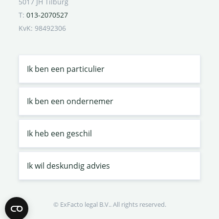
5017 JH Tilburg
T:
013-2070527
KvK: 98492306
Ik ben een particulier
Ik ben een ondernemer
Ik heb een geschil
Ik wil deskundig advies
© ExFacto legal B.V.. All rights reserved.