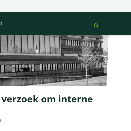
t
t verzoek om interne
f