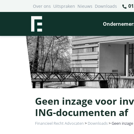
01
Over ons
Uitspraken
Nieuws
Downloads
Ondernemer
Geen inzage voor in
ING-documenten af
Financieel Recht Advocaten
>
Downloads
>
Geen inzage