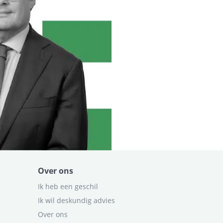
Over ons
Ik heb een geschil
Ik wil deskundig advies
Over ons