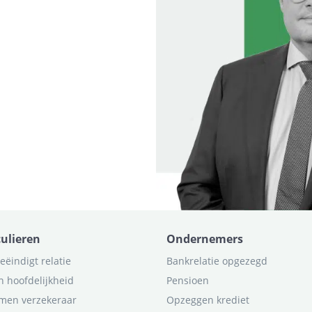
culieren
Ondernemers
eëindigt relatie
Bankrelatie opgezegd
n hoofdelijkheid
Pensioen
men verzekeraar
Opzeggen krediet