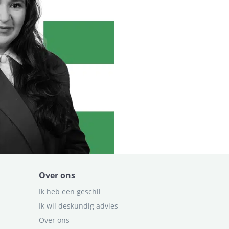
Over ons
Ik heb een geschil
Ik wil deskundig advies
Over ons