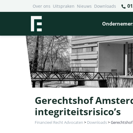
01
Over ons
Uitspraken
Nieuws
Downloads
Ondernemer
Gerechtshof Amsterd
integriteitsrisico’s
Financieel Recht Advocaten
>
Downloads
>
Gerechtshof 