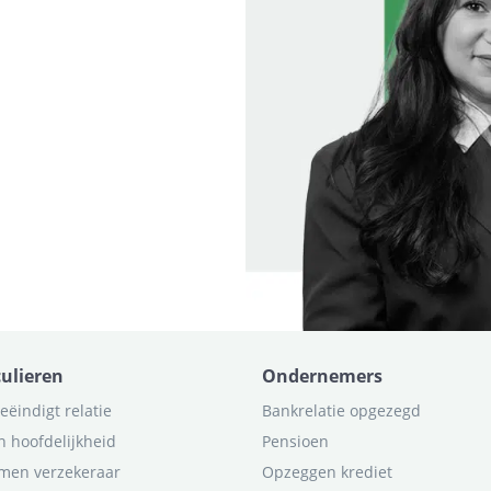
culieren
Ondernemers
eëindigt relatie
Bankrelatie opgezegd
n hoofdelijkheid
Pensioen
men verzekeraar
Opzeggen krediet