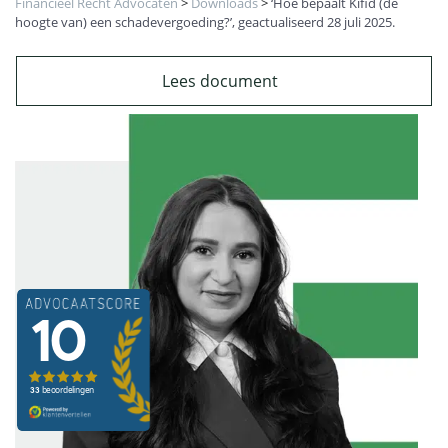
Financieel Recht Advocaten
>
Downloads
>
‘Hoe bepaalt Kifid (de
hoogte van) een schadevergoeding?’, geactualiseerd 28 juli 2025.
Lees document