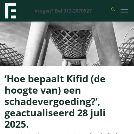
Vragen? Bel 013-2070527
‘Hoe bepaalt Kifid (de
hoogte van) een
schadevergoeding?’,
geactualiseerd 28 juli
2025.