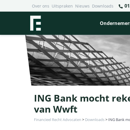
01
Over ons
Uitspraken
Nieuws
Downloads
Ondernemer
ING Bank mocht reke
van Wwft
Financieel Recht Advocaten
>
Downloads
>
ING Bank mo