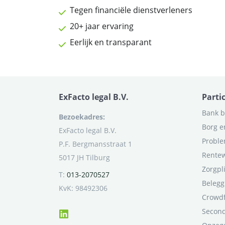
Tegen financiële dienstverleners
20+ jaar ervaring
Eerlijk en transparant
ExFacto legal B.V.
Parti
Bank b
Bezoekadres:
Borg e
ExFacto legal B.V.
Proble
P.F. Bergmansstraat 1
Rentew
5017 JH Tilburg
Zorgpl
T:
013-2070527
Belegg
KvK: 98492306
Crowd
Second