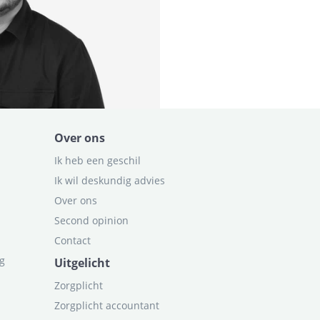
Over ons
Ik heb een geschil
Ik wil deskundig advies
Over ons
Second opinion
Contact
ag
Uitgelicht
Zorgplicht
Zorgplicht accountant