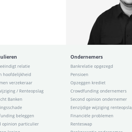
culieren
Ondernemers
eëindigt relatie
Bankrelatie opgezegd
n hoofdelijkheid
Pensioen
men verzekeraar
Opzeggen krediet
ijziging / Renteopslag
Crowdfunding ondernemers
icht Banken
Second opinion ondernemer
ingsschade
Eenzijdige wijziging renteopsl
funding beleggen
Financiële problemen
 opinion particulier
Renteswap