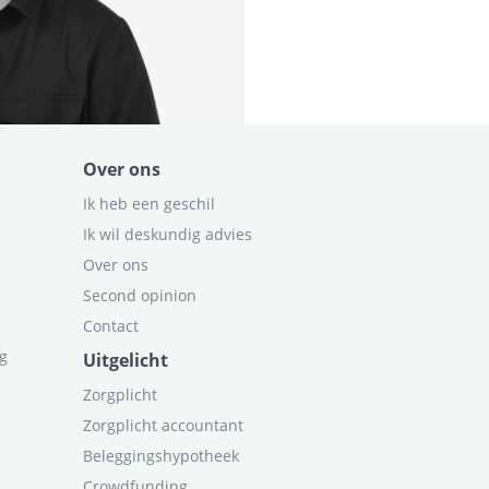
Over ons
Ik heb een geschil
Ik wil deskundig advies
Over ons
Second opinion
Contact
ag
Uitgelicht
Zorgplicht
Zorgplicht accountant
Beleggingshypotheek
Crowdfunding