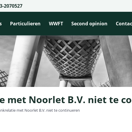
3-2070527
s
Particulieren
WWFT
Second opinion
Contac
e met Noorlet B.V. niet te c
nkrelatie met Noorlet B.V. niet te continueren