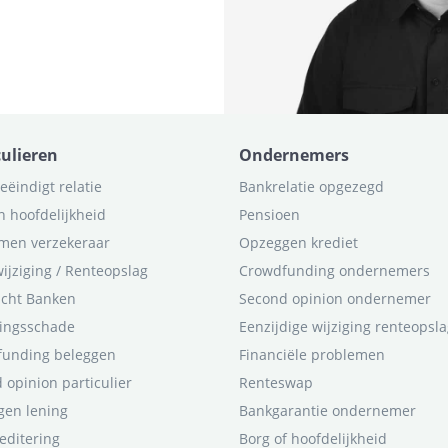
culieren
Ondernemers
eëindigt relatie
Bankrelatie opgezegd
n hoofdelijkheid
Pensioen
men verzekeraar
Opzeggen krediet
ijziging / Renteopslag
Crowdfunding ondernemers
icht Banken
Second opinion ondernemer
ingsschade
Eenzijdige wijziging renteopsl
funding beleggen
Financiële problemen
 opinion particulier
Renteswap
en lening
Bankgarantie ondernemer
editering
Borg of hoofdelijkheid