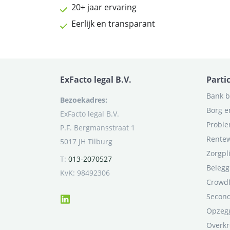
20+ jaar ervaring
Eerlijk en transparant
ExFacto legal B.V.
Parti
Bank b
Bezoekadres:
Borg e
ExFacto legal B.V.
Proble
P.F. Bergmansstraat 1
Rentew
5017 JH Tilburg
Zorgpl
T:
013-2070527
Belegg
KvK: 98492306
Crowd
Second
Opzegg
Overkr