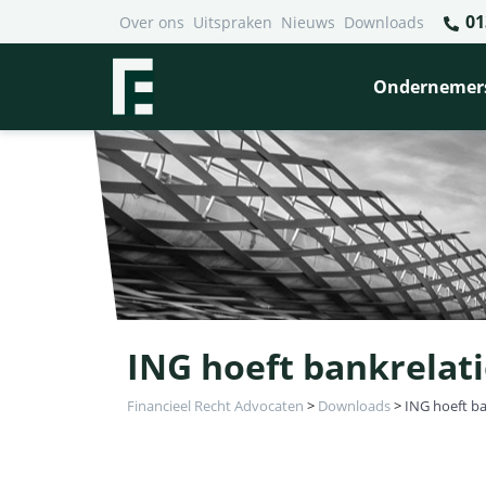
01
Over ons
Uitspraken
Nieuws
Downloads
Ondernemer
ING hoeft bankrelati
Financieel Recht Advocaten
>
Downloads
>
ING hoeft ba