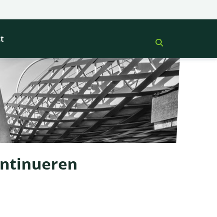
t
ontinueren