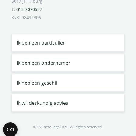
5017 JH Tilburg
T:
013-2070527
KvK: 98492306
Ik ben een particulier
Ik ben een ondernemer
Ik heb een geschil
Ik wil deskundig advies
© ExFacto legal B.V.. All rights reserved.