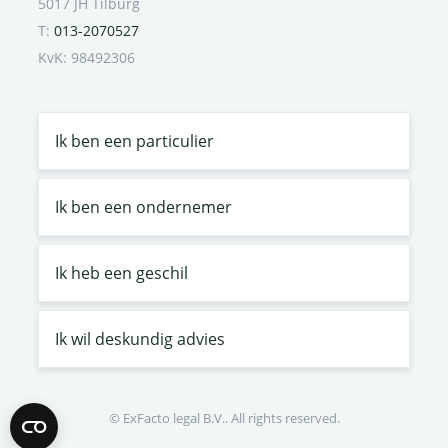
5017 JH Tilburg
T:
013-2070527
KvK: 98492306
Ik ben een particulier
Ik ben een ondernemer
Ik heb een geschil
Ik wil deskundig advies
© ExFacto legal B.V.. All rights reserved.