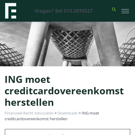
Vragen? Bel 013-2070527
ING moet
creditcardovereenkomst
herstellen
Financieel Recht Advocaten
>
Downloads
>
ING moet
creditcardovereenkomst herstellen