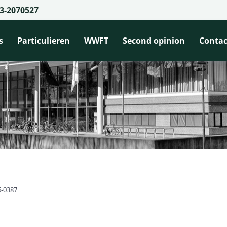
3-2070527
s
Particulieren
WWFT
Second opinion
Contac
6-0387