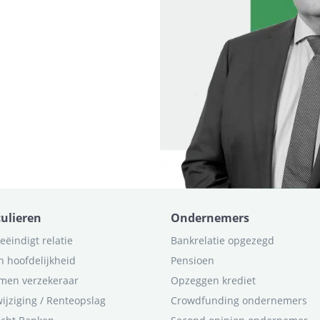
culieren
Ondernemers
eëindigt relatie
Bankrelatie opgezegd
n hoofdelijkheid
Pensioen
men verzekeraar
Opzeggen krediet
ijziging / Renteopslag
Crowdfunding ondernemers