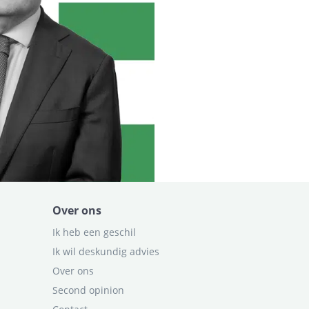
Over ons
Ik heb een geschil
Ik wil deskundig advies
Over ons
Second opinion