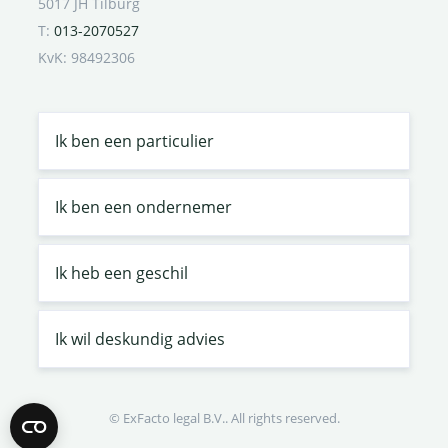
5017 JH Tilburg
T:
013-2070527
KvK: 98492306
Ik ben een particulier
Ik ben een ondernemer
Ik heb een geschil
Ik wil deskundig advies
© ExFacto legal B.V.. All rights reserved.