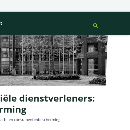
t
iële dienstverleners:
erming
 toezicht en consumentenbescherming