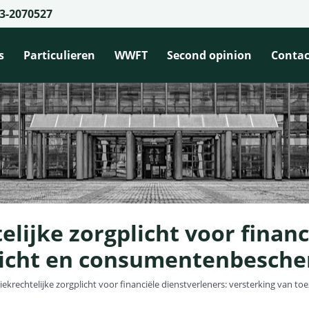
3-2070527
s
Particulieren
WWFT
Second opinion
Contac
lijke zorgplicht voor financ
zicht en consumentenbesch
ekrechtelijke zorgplicht voor financiële dienstverleners: versterking van