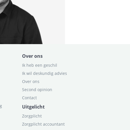
Over ons
Ik heb een geschil
Ik wil deskundig advies
Over ons
Second opinion
Contact
ag
Uitgelicht
Zorgplicht
Zorgplicht accountant