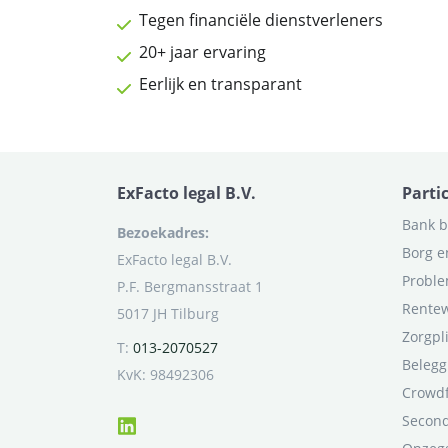
Tegen financiële dienstverleners
20+ jaar ervaring
Eerlijk en transparant
ExFacto legal B.V.
Parti
Bank b
Bezoekadres:
Borg e
ExFacto legal B.V.
Proble
P.F. Bergmansstraat 1
Rentew
5017 JH Tilburg
Zorgpl
T:
013-2070527
Belegg
KvK: 98492306
Crowd
Second