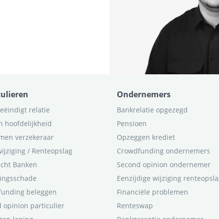
culieren
Ondernemers
eëindigt relatie
Bankrelatie opgezegd
n hoofdelijkheid
Pensioen
men verzekeraar
Opzeggen krediet
ijziging / Renteopslag
Crowdfunding ondernemers
icht Banken
Second opinion ondernemer
ingsschade
Eenzijdige wijziging renteopsl
funding beleggen
Financiële problemen
 opinion particulier
Renteswap