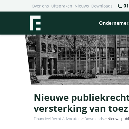
01
Over ons
Uitspraken
Nieuws
Downloads
Ondernemer
Nieuwe publiekrechte
versterking van toe
Financieel Recht Advocaten
>
Downloads
>
Nieuwe publi