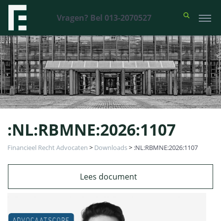
Vragen? Bel 013-2070527
:NL:RBMNE:2026:1107
Financieel Recht Advocaten
>
Downloads
>
:NL:RBMNE:2026:1107
Lees document