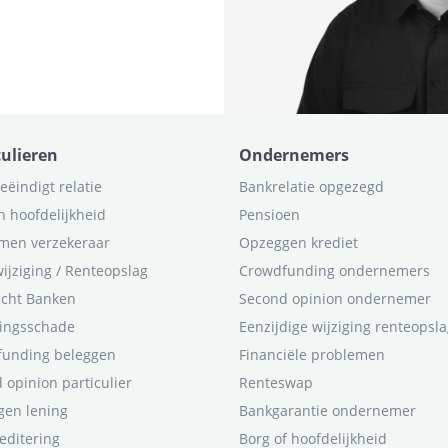
culieren
Ondernemers
eëindigt relatie
Bankrelatie opgezegd
n hoofdelijkheid
Pensioen
men verzekeraar
Opzeggen krediet
ijziging / Renteopslag
Crowdfunding ondernemers
icht Banken
Second opinion ondernemer
ingsschade
Eenzijdige wijziging renteopsl
funding beleggen
Financiële problemen
 opinion particulier
Renteswap
en lening
Bankgarantie ondernemer
editering
Borg of hoofdelijkheid