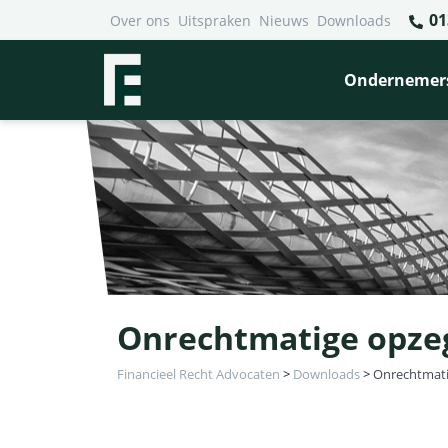
01
Over ons
Uitspraken
Nieuws
Downloads
Ondernemer
Onrechtmatige opzeg
Financieel Recht Advocaten
>
Downloads
>
Onrechtmati