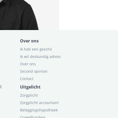
Over ons
Ik heb een geschil
Ik wil deskundig advies
Over ons
Second opinion
Contact
ag
Uitgelicht
Zorgplicht
Zorgplicht accountant
Beleggingshypotheek
Crowdfunding