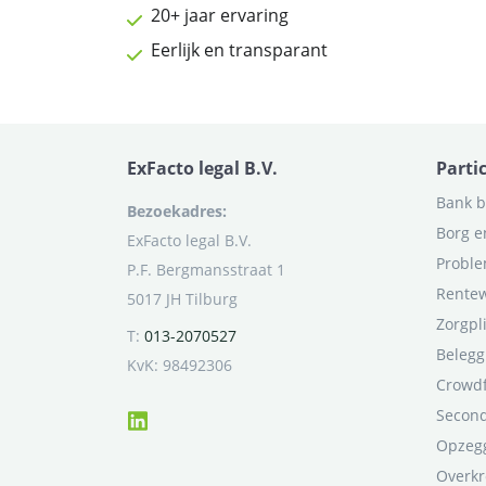
20+ jaar ervaring
Eerlijk en transparant
ExFacto legal B.V.
Parti
Bank b
Bezoekadres:
Borg e
ExFacto legal B.V.
Proble
P.F. Bergmansstraat 1
Rentew
5017 JH Tilburg
Zorgpl
T:
013-2070527
Belegg
KvK: 98492306
Crowd
Second
Opzegg
Overkr