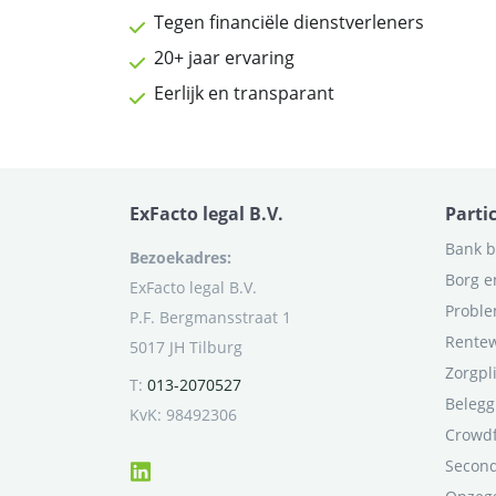
Tegen financiële dienstverleners
20+ jaar ervaring
Eerlijk en transparant
ExFacto legal B.V.
Parti
Bank b
Bezoekadres:
Borg e
ExFacto legal B.V.
Proble
P.F. Bergmansstraat 1
Rentew
5017 JH Tilburg
Zorgpl
T:
013-2070527
Belegg
KvK: 98492306
Crowd
Second