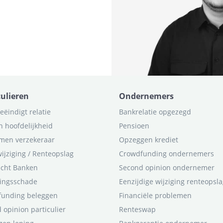
culieren
Ondernemers
eëindigt relatie
Bankrelatie opgezegd
n hoofdelijkheid
Pensioen
men verzekeraar
Opzeggen krediet
ijziging / Renteopslag
Crowdfunding ondernemers
icht Banken
Second opinion ondernemer
ingsschade
Eenzijdige wijziging renteopsl
funding beleggen
Financiële problemen
 opinion particulier
Renteswap