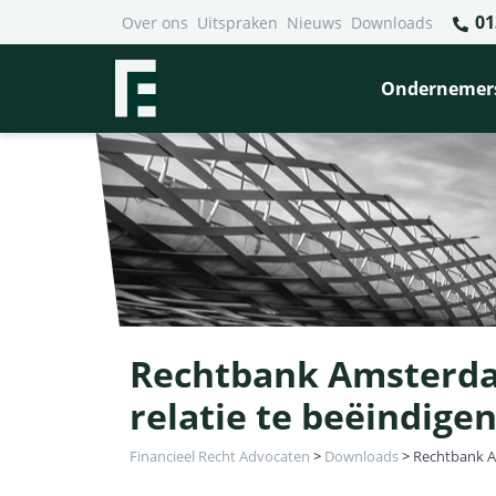
01
Over ons
Uitspraken
Nieuws
Downloads
Ondernemer
Rechtbank Amsterda
relatie te beëindige
Financieel Recht Advocaten
>
Downloads
>
Rechtbank A