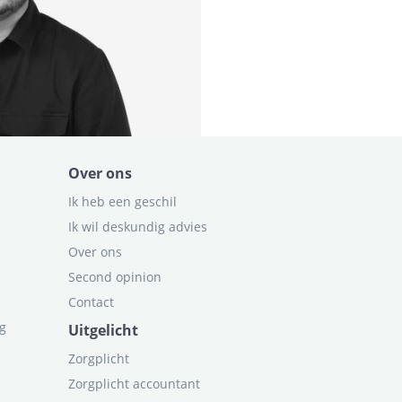
Over ons
Ik heb een geschil
Ik wil deskundig advies
Over ons
Second opinion
Contact
ag
Uitgelicht
Zorgplicht
Zorgplicht accountant