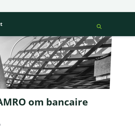
t
 AMRO om bancaire
n