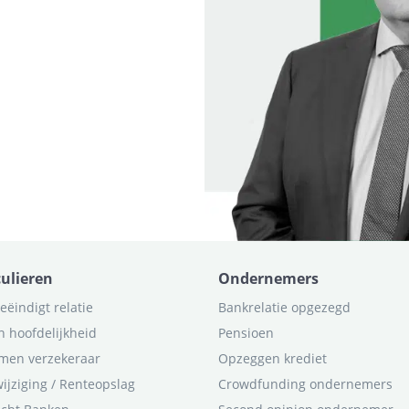
culieren
Ondernemers
eëindigt relatie
Bankrelatie opgezegd
n hoofdelijkheid
Pensioen
men verzekeraar
Opzeggen krediet
ijziging / Renteopslag
Crowdfunding ondernemers