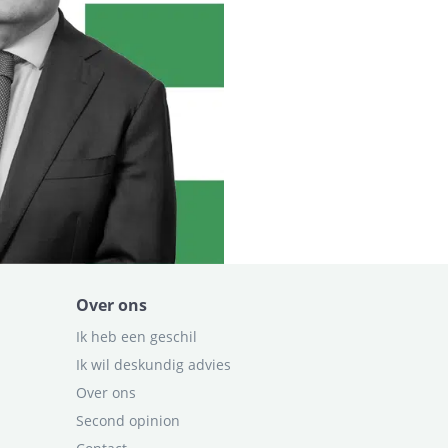
Over ons
Ik heb een geschil
Ik wil deskundig advies
Over ons
Second opinion