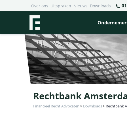
01
Over ons
Uitspraken
Nieuws
Downloads
Ondernemer
Rechtbank Amsterdam
Financieel Recht Advocaten
>
Downloads
>
Rechtbank Am