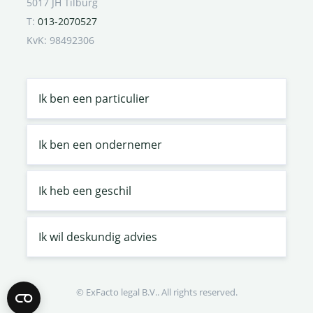
5017 JH Tilburg
T:
013-2070527
KvK: 98492306
Ik ben een particulier
Ik ben een ondernemer
Ik heb een geschil
Ik wil deskundig advies
© ExFacto legal B.V.. All rights reserved.