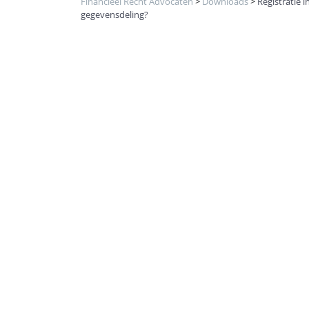
Financieel Recht Advocaten
>
Downloads
>
Registratie
gegevensdeling?