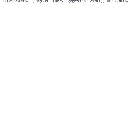
 in een waarschuwingsregister en de Wet gegevensverwerking door samenwe