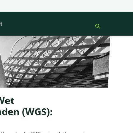
t
Wet
den (WGS):