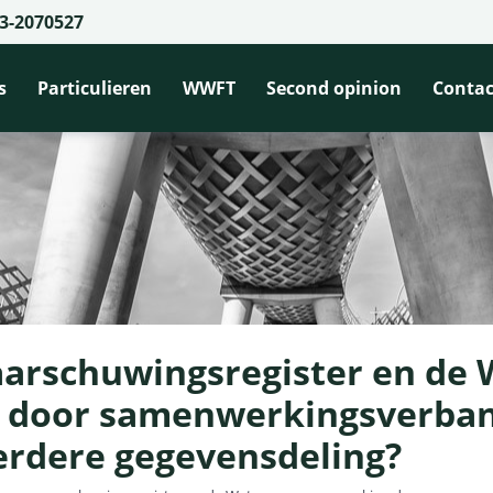
3-2070527
s
Particulieren
WWFT
Second opinion
Contac
waarschuwingsregister en de 
 door samenwerkingsverban
verdere gegevensdeling?