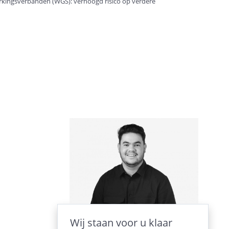
rkingsverbanden (WGS): verhoogd risico op verdere
Wij staan voor u klaar