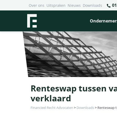
01
Over ons
Uitspraken
Nieuws
Downloads
Ondernemer
Renteswap tussen va
verklaard
Financieel Recht Advocaten
>
Downloads
>
Renteswap t