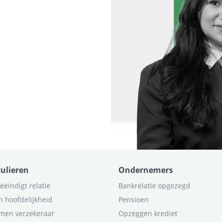
culieren
Ondernemers
eëindigt relatie
Bankrelatie opgezegd
n hoofdelijkheid
Pensioen
men verzekeraar
Opzeggen krediet