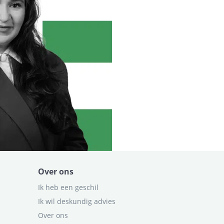
Over ons
Ik heb een geschil
Ik wil deskundig advies
Over ons