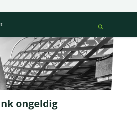
t
ank ongeldig