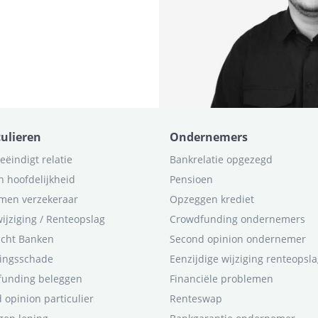
culieren
Ondernemers
eëindigt relatie
Bankrelatie opgezegd
n hoofdelijkheid
Pensioen
men verzekeraar
Opzeggen krediet
ijziging / Renteopslag
Crowdfunding ondernemers
icht Banken
Second opinion ondernemer
ingsschade
Eenzijdige wijziging renteopsl
funding beleggen
Financiële problemen
 opinion particulier
Renteswap