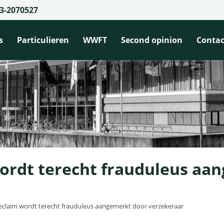
3-2070527
s
Particulieren
WWFT
Second opinion
Contac
rdt terecht frauduleus aa
claim wordt terecht frauduleus aangemerkt door verzekeraar