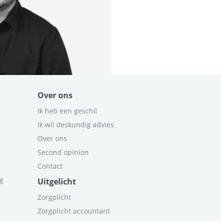
Over ons
Ik heb een geschil
Ik wil deskundig advies
Over ons
Second opinion
Contact
ag
Uitgelicht
Zorgplicht
Zorgplicht accountant