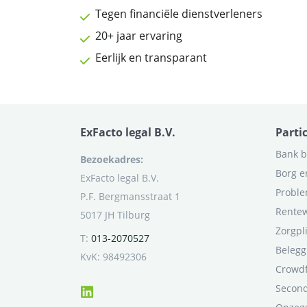
Tegen financiële dienstverleners
20+ jaar ervaring
Eerlijk en transparant
ExFacto legal B.V.
Parti
Bank b
Bezoekadres:
Borg e
ExFacto legal B.V.
Proble
P.F. Bergmansstraat 1
Rentew
5017 JH Tilburg
Zorgpl
T:
013-2070527
Belegg
KvK: 98492306
Crowd
Second