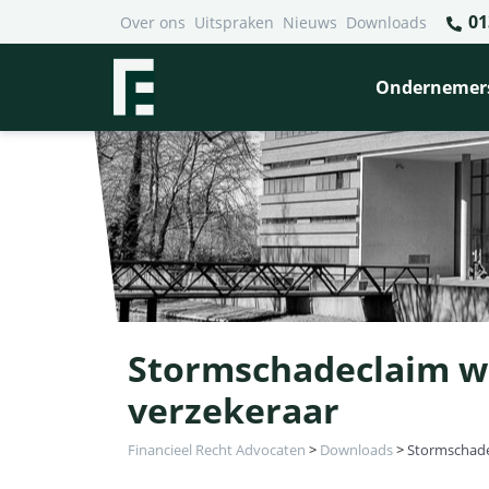
01
Over ons
Uitspraken
Nieuws
Downloads
Ondernemer
Stormschadeclaim wo
verzekeraar
Financieel Recht Advocaten
>
Downloads
>
Stormschade