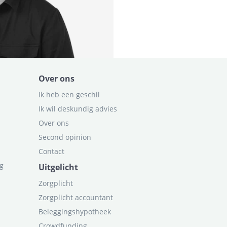
Over ons
Ik heb een geschil
Ik wil deskundig advies
Over ons
Second opinion
Contact
ag
Uitgelicht
Zorgplicht
Zorgplicht accountant
Beleggingshypotheek
Crowdfunding