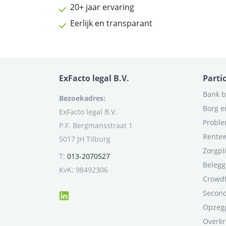
20+ jaar ervaring
Eerlijk en transparant
ExFacto legal B.V.
Parti
Bank b
Bezoekadres:
Borg e
ExFacto legal B.V.
Proble
P.F. Bergmansstraat 1
Rentew
5017 JH Tilburg
Zorgpl
T:
013-2070527
Belegg
KvK: 98492306
Crowd
Second
Opzegg
Overkr