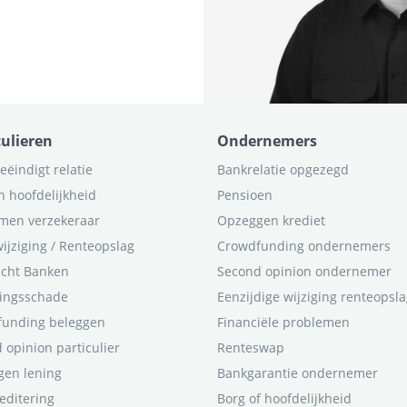
culieren
Ondernemers
eëindigt relatie
Bankrelatie opgezegd
n hoofdelijkheid
Pensioen
men verzekeraar
Opzeggen krediet
ijziging / Renteopslag
Crowdfunding ondernemers
icht Banken
Second opinion ondernemer
ingsschade
Eenzijdige wijziging renteopsl
funding beleggen
Financiële problemen
 opinion particulier
Renteswap
en lening
Bankgarantie ondernemer
editering
Borg of hoofdelijkheid