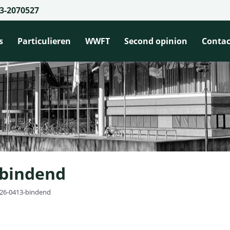
3-2070527
s
Particulieren
WWFT
Second opinion
Contac
-bindend
026-0413-bindend