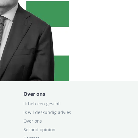
Over ons
Ik heb een geschil
Ik wil deskundig advies
Over ons
Second opinion