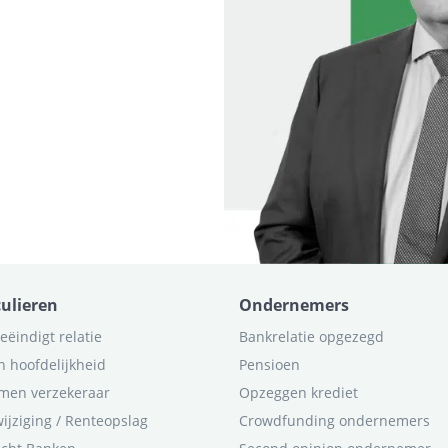
culieren
Ondernemers
eëindigt relatie
Bankrelatie opgezegd
n hoofdelijkheid
Pensioen
men verzekeraar
Opzeggen krediet
ijziging / Renteopslag
Crowdfunding ondernemers