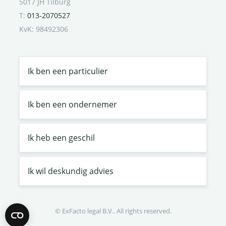
5017 JH Tilburg
T:
013-2070527
KvK: 98492306
Ik ben een particulier
Ik ben een ondernemer
Ik heb een geschil
Ik wil deskundig advies
© ExFacto legal B.V.. All rights reserved.