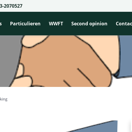
3-2070527
s
Particulieren
WWFT
Second opinion
Contac
kking