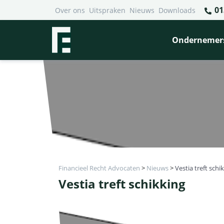
01
Over ons
Uitspraken
Nieuws
Downloads
Ondernemer
Financieel Recht Advocaten
>
Nieuws
>
Vestia treft schi
Vestia treft schikking