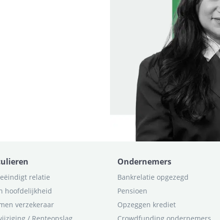
culieren
Ondernemers
eëindigt relatie
Bankrelatie opgezegd
n hoofdelijkheid
Pensioen
men verzekeraar
Opzeggen krediet
ijziging / Renteopslag
Crowdfunding ondernemers