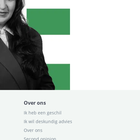
Over ons
Ik heb een geschil
Ik wil deskundig advies
Over ons
Second opinion