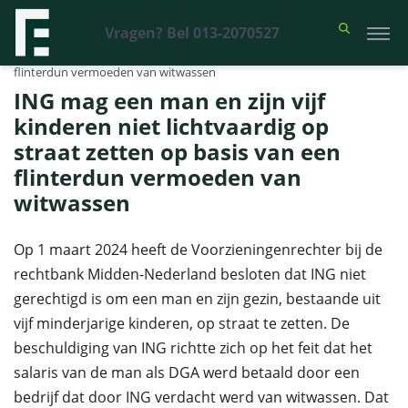
Vragen? Bel 013-2070527
Financieel Recht Advocaten
>
Uitspraken
>
ING mag een man en zijn
vijf kinderen niet lichtvaardig op straat zetten op basis van een
flinterdun vermoeden van witwassen
ING mag een man en zijn vijf
kinderen niet lichtvaardig op
straat zetten op basis van een
flinterdun vermoeden van
witwassen
Op 1 maart 2024 heeft de Voorzieningenrechter bij de
rechtbank Midden-Nederland besloten dat ING niet
gerechtigd is om een man en zijn gezin, bestaande uit
vijf minderjarige kinderen, op straat te zetten. De
beschuldiging van ING richtte zich op het feit dat het
salaris van de man als DGA werd betaald door een
bedrijf dat door ING verdacht werd van witwassen. Dat